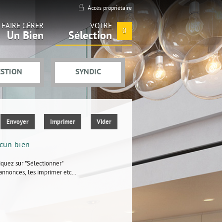
Accès propriétaire
FAIRE GÉRER
VOTRE
0
Un Bien
Sélection
ESTION
SYNDIC
Envoyer
Imprimer
Vider
ucun bien
iquez sur "Sélectionner"
annonces, les imprimer etc...