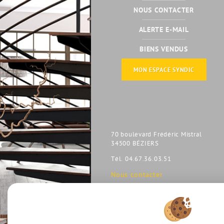
NOUS CONTACTER
ALERTE E-MAIL
BIENS VENDUS
MON ESPACE SYNDIC
70 boulevard Frédéric Mistral
34500 BÉZIERS
Tél. 04.67.36.03.51
Nous contacter