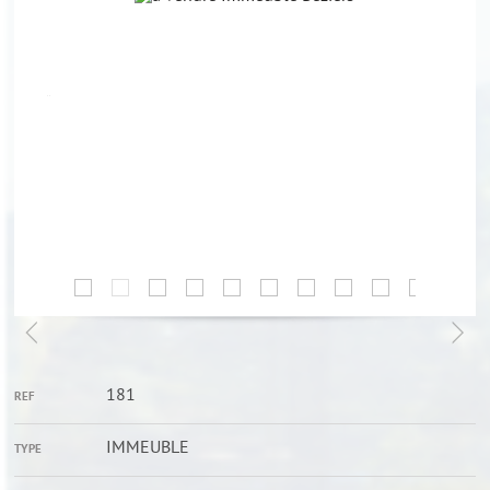
181
REF
IMMEUBLE
TYPE