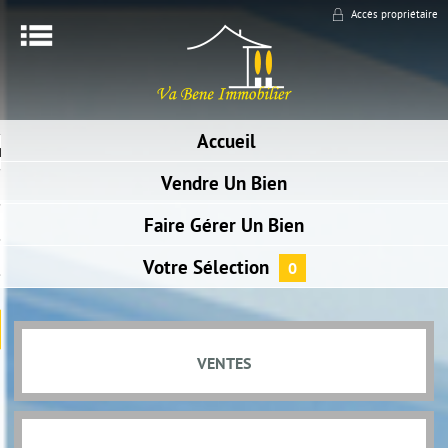
Accès propriétaire
Menu
ACCUEIL
Accueil
RECHERCHER UN BIEN
Vendre
Un Bien
NOTRE AGENCE
Faire Gérer
Un Bien
NOUS CONTACTER
ALERTE E-MAIL
Votre
Sélection
0
BIENS VENDUS
 ESPACE SYNDIC
VENTES