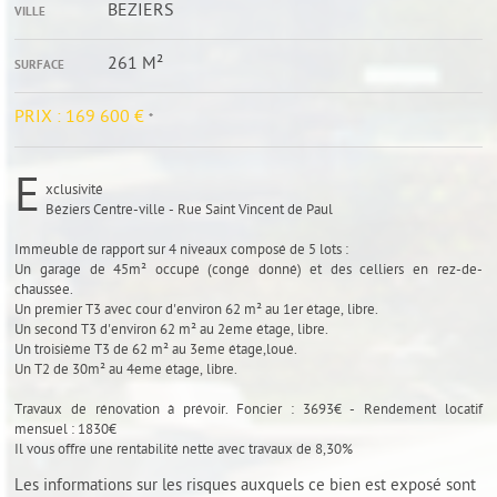
BEZIERS
VILLE
261 M²
SURFACE
PRIX :
169 600 €
*
E
xclusivité
Béziers Centre-ville - Rue Saint Vincent de Paul
Immeuble de rapport sur 4 niveaux composé de 5 lots :
Un garage de 45m² occupé (congé donné) et des celliers en rez-de-
chaussée.
Un premier T3 avec cour d'environ 62 m² au 1er étage, libre.
Un second T3 d'environ 62 m² au 2eme étage, libre.
Un troisième T3 de 62 m² au 3eme étage,loué.
Un T2 de 30m² au 4eme étage, libre.
Travaux de rénovation à prévoir. Foncier : 3693€ - Rendement locatif
mensuel : 1830€
Il vous offre une rentabilité nette avec travaux de 8,30%
Les informations sur les risques auxquels ce bien est exposé sont