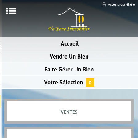
Accès propriétaire
Menu
ACCUEIL
Accueil
RECHERCHER UN BIEN
Vendre
Un Bien
NOTRE AGENCE
Faire Gérer
Un Bien
NOUS CONTACTER
ALERTE E-MAIL
Votre
Sélection
0
BIENS VENDUS
 ESPACE SYNDIC
VENTES