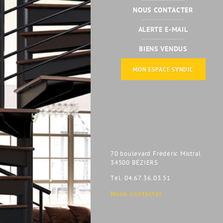
NOUS CONTACTER
ALERTE E-MAIL
BIENS VENDUS
MON ESPACE SYNDIC
70 boulevard Frédéric Mistral
34500 BÉZIERS
Tél. 04.67.36.03.51
Nous contacter